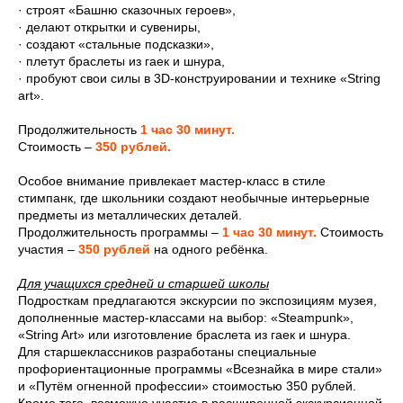
· строят «Башню сказочных героев»,
· делают открытки и сувениры,
· создают «стальные подсказки»,
· плетут браслеты из гаек и шнура,
· пробуют свои силы в 3D-конструировании и технике «String
art».
Продолжительность
1 час 30 минут.
Стоимость –
350 рублей.
Особое внимание привлекает мастер-класс в стиле
стимпанк, где школьники создают необычные интерьерные
предметы из металлических деталей.
Продолжительность программы –
1 час 30 минут.
Стоимость
участия –
350 рублей
на одного ребёнка.
Для учащихся средней и старшей школы
Подросткам предлагаются экскурсии по экспозициям музея,
дополненные мастер-классами на выбор: «Steampunk»,
«String Art» или изготовление браслета из гаек и шнура.
Для старшеклассников разработаны специальные
профориентационные программы «Всезнайка в мире стали»
и «Путём огненной профессии» стоимостью 350 рублей.