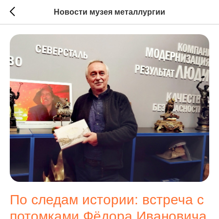
Новости музея металлургии
По следам истории: встреча с
потомками Фёдора Ивановича