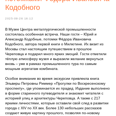
Кодобного
2025-09-26 16:12
В Музее Центра металлургической промышленности
состоялась особенная встреча. Наши гости – Юрий и
Александр Кодобные, потомки Фёдора Ивановича
Кодобного, автора первой книги о Милютине. Их визит из
Москвы стал настоящим путешествием в прошлое
Череповца и подарил много ярких эмоций. Гости отметили
тёплую атмосферу музея и выразили желание вернуться
вновь – уже в рамках промышленного тура по самым
мощным агрегатам комбината.
Особое внимание во время экскурсии привлекла книга
Эльвиры Петровны Риммер «Прогулки по Воскресенскому
проспекту», где упоминается их прадед. Издание выполнено
в форме старинного путеводителя и знакомит читателя с
историей улиц и архитектуры Череповца. А также с 217
яркими личностями, которые оставили свой след в развитии
города с XIV по XX век. Более 130 небольших рассказов
создают живую картину прошлого, позволяя по-новому